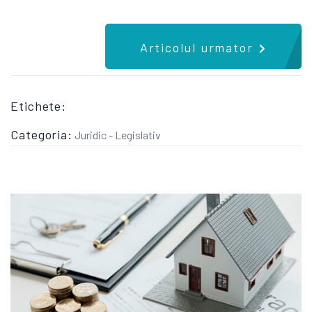
Articolul urmator
Etichete:
Categoria:
Juridic - Legislativ
CE DREPTURI AI CAND IEI UN CREDIT IPOTECAR