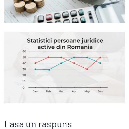
AFLA CIFRE SUPRINZATOARE DIN STATISTICILE ACTUALIZATE ALE ANTREPRENORIATULUI DIN ROMANIA
Lasa un raspuns