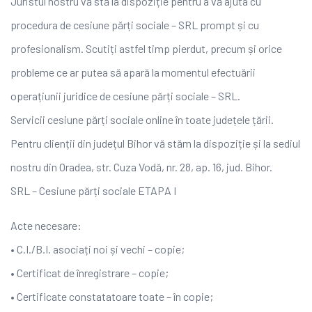
Juristul nostru vă stă la dispoziție pentru a vă ajuta cu
procedura de cesiune părți sociale – SRL prompt și cu
profesionalism. Scutiți astfel timp pierdut, precum și orice
probleme ce ar putea să apară la momentul efectuării
operațiunii juridice de cesiune părți sociale – SRL.
Servicii cesiune părți sociale online în toate județele țării.
Pentru clienții din județul Bihor vă stăm la dispoziție și la sediul
nostru din Oradea, str. Cuza Vodă, nr. 28, ap. 16, jud. Bihor.
SRL – Cesiune părți sociale ETAPA I
Acte necesare:
• C.I./B.I. asociați noi și vechi – copie;
• Certificat de înregistrare – copie;
• Certificate constatatoare toate – în copie;