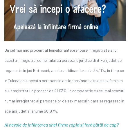
Un cel mai mic procent al femeilor anteprenoare inregistrate anul
acesta in registrul comertului ca persoane juridice dintr-un judet se
regaseste in jud Botosani, acestea ridicandu-se la 35,11%, in timp ce
in Tulcea anul acesta persoanele actionare/asociate de sex feminim
au inregistrat un procent de 41,03%, in comparatie cu cel mai scazut
numar inregistrat al persoanelor de sex masculin care se regasesc in
acelasi judet si anume 58,97%.
Ai nevoie de infiintarea unei firme rapid și fară bătăi de cap?