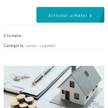
Articolul urmator
Etichete:
Categoria:
Juridic - Legislativ
CE DREPTURI AI CAND IEI UN CREDIT IPOTECAR