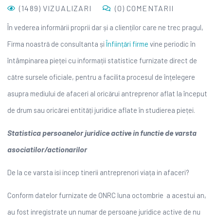
(1489) VIZUALIZARI
(0) COMENTARII
În vederea informării proprii dar și a clienților care ne trec pragul,
Firma noastră de consultanta și
Înființări firme
vine periodic în
întâmpinarea pieței cu informații statistice furnizate direct de
către sursele oficiale, pentru a facilita procesul de înțelegere
asupra mediului de afaceri al oricărui antreprenor aflat la început
de drum sau oricărei entități juridice aflate în studierea pieței.
Statistica persoanelor juridice active in functie de varsta
asociatilor/actionarilor
De la ce varsta isi incep tinerii antreprenori viața in afaceri?
Conform datelor furnizate de ONRC luna octombrie a acestui an,
au fost inregistrate un numar de persoane juridice active de nu