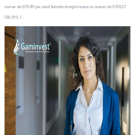
numar de 975181 pe cand femeile inregistreaza un numar de 570527
(36,91% )