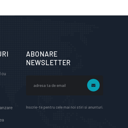
URI
ABONARE
NEWSLETTER
l cu
Inscrie-te pentru cele mai noi stiri si anunturi.
vanzare
dea