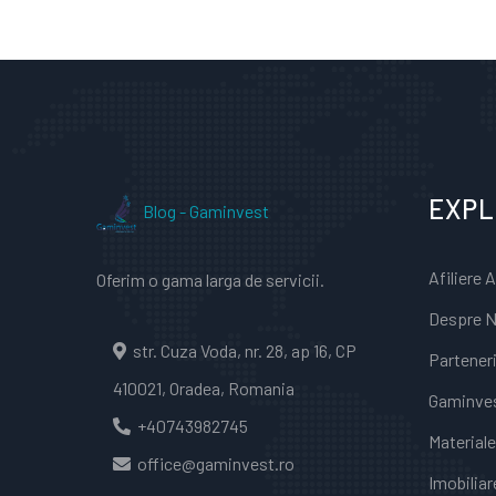
EXP
Blog - Gaminvest
Afiliere 
Oferim o gama larga de servicii.
Despre N
str. Cuza Voda, nr. 28, ap 16, CP
Partener
410021, Oradea, Romania
Gaminve
+40743982745
Material
office@gaminvest.ro
Imobiliar