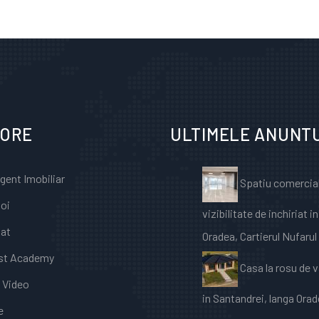
LORE
ULTIMELE ANUNT
Agent Imobiliar
Spatiu comercia
oi
vizibilitate de inchiriat in
iat
Oradea, Cartierul Nufarul
st Academy
Casa la rosu de 
e Video
in Santandrei, langa Ora
e