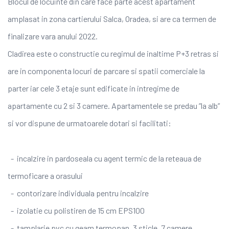
Blocul de locuinte din care face parte acest apartament
amplasat in zona cartierului Salca, Oradea, si are ca termen de
finalizare vara anului 2022.
Cladirea este o constructie cu regimul de inaltime P+3 retras si
are in componenta locuri de parcare si spatii comerciale la
parter iar cele 3 etaje sunt edificate in intregime de
apartamente cu 2 si 3 camere. Apartamentele se predau ”la alb”
si vor dispune de urmatoarele dotari si facilitati:
- incalzire in pardoseala cu agent termic de la reteaua de
termoficare a orasului
- contorizare individuala pentru incalzire
- izolatie cu polistiren de 15 cm EPS100
- tamplarie pvc cu geam termopan, 3 sticle, 7 camere