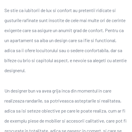
Se stie ca iubitorii de lux si confort au pretentii ridicate si
gusturile rafinate sunt insotite de cele mai multe ori de cerinte
exigente care sa asigure un anumit grad de confort. Pentru ca
un apartament sa aiba un design care sa ifie si functional,
adica sa ii ofere locuitorului sau o sedere confortabila, dar sa
bifeze cu brio si capitolul aspect, e nevoie sa alegeti cu atentie
designerul.
Un designer bun va avea grija inca din momentul in care
realizeaza randarile, sa potriveasca asteptarile si realitatea,
adica sa isi seteze obiective pe care le poate realiza, cum ar fi
de exemplu piese de mobilier si accesorii calitative, care pot fi
procurate in totalitate, adica se gasesc in comert, si care se