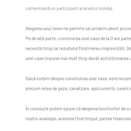
comentează un participant al acestui sondaj.
Alegerea unui teren ne permite să urmărim atent proced
Pe de altă parte, construirea unei case de la 0 are part
necesită timp iar rezultatul fiind mereu imprevizibil.
unei case impune mai mult timp decât achiziționarea u
Dacă vorbim despre construirea unei case, este recomand
precum rețea de gaze, canalizare, apă curentă, curent 
În concluzie putem spune că alegerea locuitorilor de a 
multor avantaje, acestea fiind timpul, partea financiar