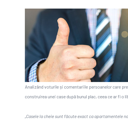
Analizând voturile și comentariile persoanelor care pr
construirea unei case după bunul plac, ceea ce ar fi o lib
„Casele la cheie sunt făcute exact ca apartamentele noi