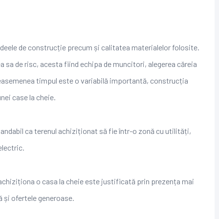
eele de construcție precum și calitatea materialelor folosite.
ea sa de risc, acesta fiind echipa de muncitori, alegerea căreia
 Deasemenea timpul este o variabilă importantă, construcția
nei case la cheie.
abil ca terenul achiziționat să fie într-o zonă cu utilități,
electric.
achiziționa o casa la cheie este justificată prin prezența mai
ă și ofertele generoase.