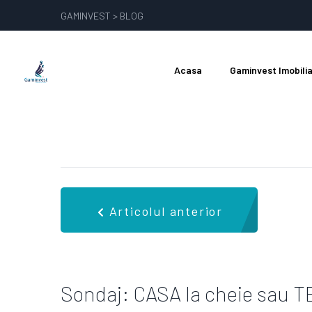
GAMINVEST > BLOG
Acasa
Gaminvest Imobili
Articolul anterior
Sondaj: CASA la cheie sau TE