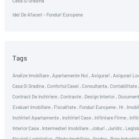
Casa Si Gradina
Idei De Afaceri - Fonduri Europene
Tags
Analize Imobiliare
,
Apartamente Noi
,
Asigurari
,
Asigurari Lo
Casa Si Gradina
,
Confortul Casei
,
Consultanta
,
Contabilitate
Contract De Inchiriere
,
Contracte
,
Design Interior
,
Documen
Evaluari Imobiliare
,
Fiscalitate
,
Fonduri Europene
,
Hr
,
Imobil
Inchirieri Apartamente
,
Inchirieri Case
,
Infiintare Firme
,
Infi
Interior Casa
,
Intermedieri Imobiliare
,
Joburi
,
Juridic
,
Legisl
Noutati Legislative
,
Oferte Imobiliare
,
Oradea
,
Parc Industria