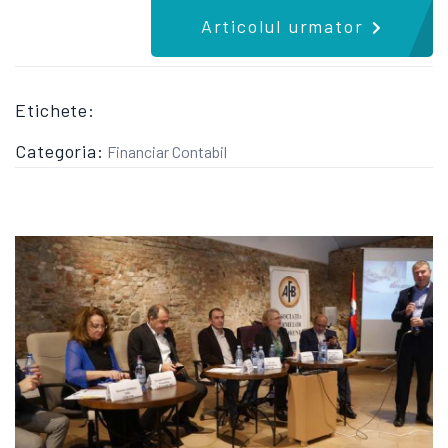
Articolul urmator
Etichete:
Categoria:
Financiar Contabil
PARTENERIAT PENTRU REZILIENTA - CONFERINTA CECCAR