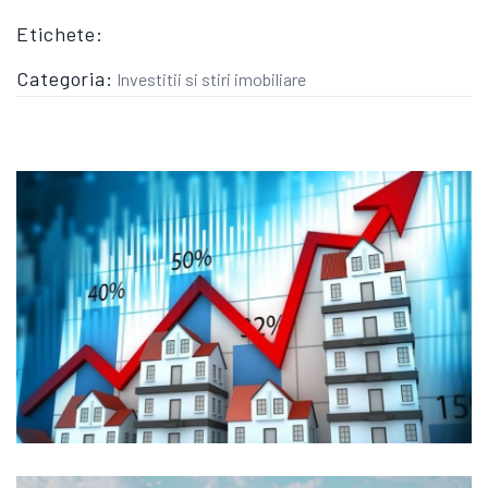
Etichete:
Categoria:
Investitii si stiri imobiliare
ANALIZA PIETEI IMOBILIARE DIN ORADEA: TENDINTE, PRETURI SI OPORTUNITATI DE INVESTITIE