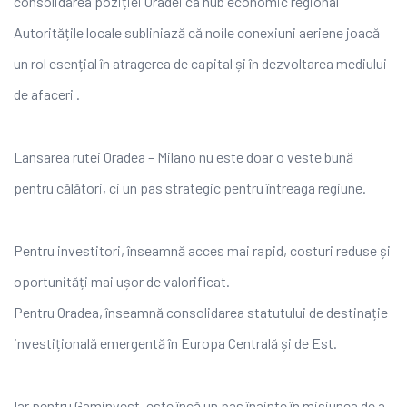
consolidarea poziției Oradei ca hub economic regional
Autoritățile locale subliniază că noile conexiuni aeriene joacă
un rol esențial în atragerea de capital și în dezvoltarea mediului
de afaceri .
Lansarea rutei Oradea – Milano nu este doar o veste bună
pentru călători, ci un pas strategic pentru întreaga regiune.
Pentru investitori, înseamnă acces mai rapid, costuri reduse și
oportunități mai ușor de valorificat.
Pentru Oradea, înseamnă consolidarea statutului de destinație
investițională emergentă în Europa Centrală și de Est.
Iar pentru Gaminvest, este încă un pas înainte în misiunea de a