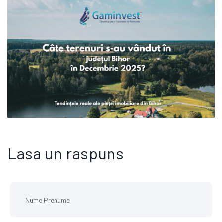
CE NE SPUN DATELE REALE DESPRE PIATA TERENURILOR DIN BIHOR IN DECEMBRIE
Lasa un raspuns