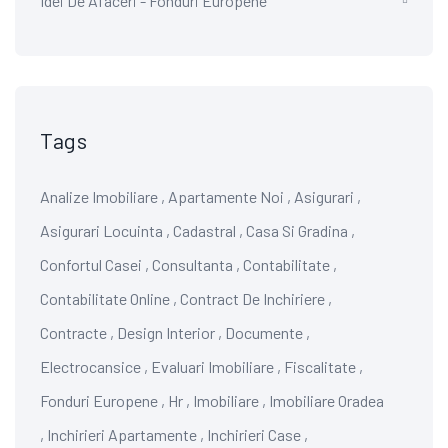
Idei De Afaceri - Fonduri Europene
Tags
Analize Imobiliare
,
Apartamente Noi
,
Asigurari
,
Asigurari Locuinta
,
Cadastral
,
Casa Si Gradina
,
Confortul Casei
,
Consultanta
,
Contabilitate
,
Contabilitate Online
,
Contract De Inchiriere
,
Contracte
,
Design Interior
,
Documente
,
Electrocansice
,
Evaluari Imobiliare
,
Fiscalitate
,
Fonduri Europene
,
Hr
,
Imobiliare
,
Imobiliare Oradea
,
Inchirieri Apartamente
,
Inchirieri Case
,