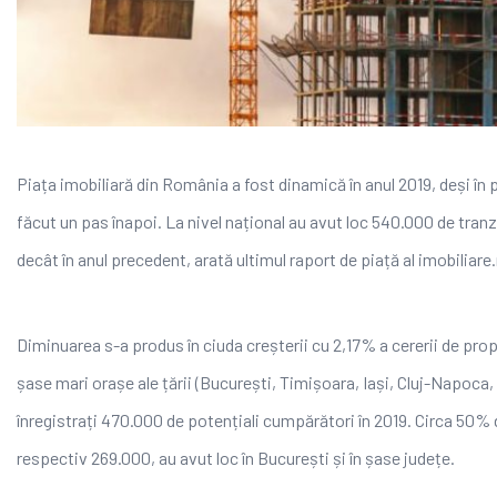
Piața imobiliară din România a fost dinamică în anul 2019, deși în p
făcut un pas înapoi. La nivel național au avut loc 540.000 de tran
decât în anul precedent, arată ultimul raport de piață al imobiliare.
Diminuarea s-a produs în ciuda creșterii cu 2,17% a cererii de prop
șase mari orașe ale țării (București, Timișoara, Iași, Cluj-Napoca,
înregistrați 470.000 de potențiali cumpărători în 2019. Circa 50% d
respectiv 269.000, au avut loc în București și în șase județe.