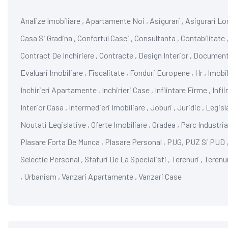
Analize Imobiliare
,
Apartamente Noi
,
Asigurari
,
Asigurari Lo
Casa Si Gradina
,
Confortul Casei
,
Consultanta
,
Contabilitate
Contract De Inchiriere
,
Contracte
,
Design Interior
,
Documen
Evaluari Imobiliare
,
Fiscalitate
,
Fonduri Europene
,
Hr
,
Imobil
Inchirieri Apartamente
,
Inchirieri Case
,
Infiintare Firme
,
Infi
Interior Casa
,
Intermedieri Imobiliare
,
Joburi
,
Juridic
,
Legisl
Noutati Legislative
,
Oferte Imobiliare
,
Oradea
,
Parc Industria
Plasare Forta De Munca
,
Plasare Personal
,
PUG, PUZ Si PUD
Selectie Personal
,
Sfaturi De La Specialisti
,
Terenuri
,
Terenu
,
Urbanism
,
Vanzari Apartamente
,
Vanzari Case