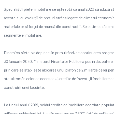
Specialiștii pieței imobiliare se așteaptă ca anul 2020 să aducă s
acesteia, cu evoluții de prețuri strâns legate de climatul economic
materialelor și forței de muncă din construcții. Se estimează o ma
segmentele imobiliare.
Dinamica pieței va depinde, în primul rând, de continuarea progra
30 ianuarie 2020, Ministerul Finanțelor Publice a pus în dezbatere
prin care se stabilește alocarea unui plafon de 2 miliarde de lei pen
statul român celor ce accesează credite de investiții imobiliare de
construirii unei locuințe.
La finalul anului 2019, soldul creditelor imobiliare acordate popula
milioane echivalent lei, fiind în creștere cu 7,60% față de cel înreg