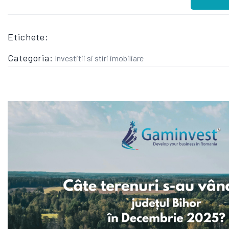
Etichete:
Categoria:
Investitii si stiri imobiliare
CE NE SPUN DATELE REALE DESPRE PIATA TERENURILOR DIN BIHOR IN DECEMBRIE