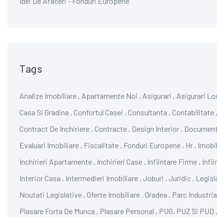
Idei De Afaceri - Fonduri Europene
Tags
Analize Imobiliare
,
Apartamente Noi
,
Asigurari
,
Asigurari Lo
Casa Si Gradina
,
Confortul Casei
,
Consultanta
,
Contabilitate
Contract De Inchiriere
,
Contracte
,
Design Interior
,
Documen
Evaluari Imobiliare
,
Fiscalitate
,
Fonduri Europene
,
Hr
,
Imobil
Inchirieri Apartamente
,
Inchirieri Case
,
Infiintare Firme
,
Infi
Interior Casa
,
Intermedieri Imobiliare
,
Joburi
,
Juridic
,
Legisl
Noutati Legislative
,
Oferte Imobiliare
,
Oradea
,
Parc Industria
Plasare Forta De Munca
,
Plasare Personal
,
PUG, PUZ Si PUD