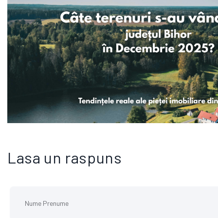
CE NE SPUN DATELE REALE DESPRE PIATA TERENURILOR DIN BIHOR IN DECEMBRIE
Lasa un raspuns