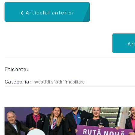
Articolul anterior
Ar
Etichete:
Categoria:
Investitii si stiri imobiliare