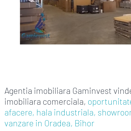
Agentia imobiliara Gaminvest vinde
imobiliara comerciala,
oportunitate
afacere, hala industriala, showroom
vanzare in Oradea, Bihor