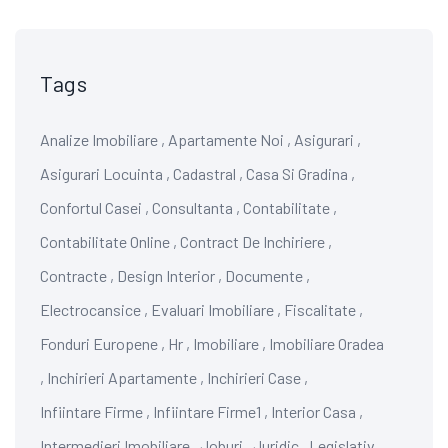
Tags
Analize Imobiliare
,
Apartamente Noi
,
Asigurari
,
Asigurari Locuinta
,
Cadastral
,
Casa Si Gradina
,
Confortul Casei
,
Consultanta
,
Contabilitate
,
Contabilitate Online
,
Contract De Inchiriere
,
Contracte
,
Design Interior
,
Documente
,
Electrocansice
,
Evaluari Imobiliare
,
Fiscalitate
,
Fonduri Europene
,
Hr
,
Imobiliare
,
Imobiliare Oradea
,
Inchirieri Apartamente
,
Inchirieri Case
,
Infiintare Firme
,
Infiintare Firme1
,
Interior Casa
,
Intermedieri Imobiliare
,
Joburi
,
Juridic
,
Legislativ
,