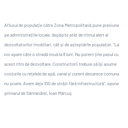
Afluxul de populaţie către Zona Metropolitană pune presiune
pe administraţiile locale, depăşite atât de ritmul alert al
dezvoltatorilor imobiliari, cât şi de aşteptările populaţiei. "La
noi apare câte o stradă nouă la 8 luni. Nu putem ţine pasul cu
acest ritm de dezvoltare. Constructorii trebuie să îşi asume
costurile cu reţelele de apă, canal şi curent deoarece comuna
nu poate. Avem deja 100 de străzi fără infrastructură", spune
primarul de Sântandrei, Ioan Mărcuş