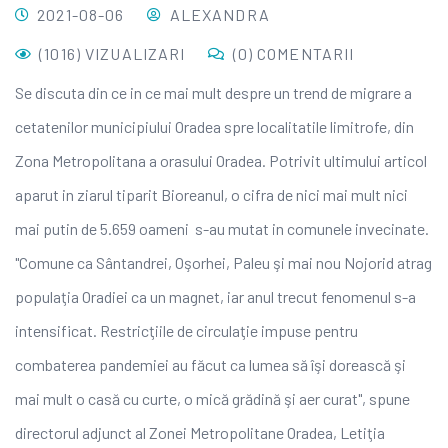
2021-08-06
ALEXANDRA
(1016) VIZUALIZARI
(0) COMENTARII
Se discuta din ce in ce mai mult despre un trend de migrare a
cetatenilor municipiului Oradea spre localitatile limitrofe, din
Zona Metropolitana a orasului Oradea. Potrivit ultimului articol
aparut in ziarul tiparit Bioreanul, o cifra de nici mai mult nici
mai putin de 5.659 oameni s-au mutat in comunele invecinate.
"Comune ca Sântandrei, Oşorhei, Paleu şi mai nou Nojorid atrag
populaţia Oradiei ca un magnet, iar anul trecut fenomenul s-a
intensificat. Restricţiile de circulaţie impuse pentru
combaterea pandemiei au făcut ca lumea să îşi dorească şi
mai mult o casă cu curte, o mică grădină şi aer curat", spune
directorul adjunct al Zonei Metropolitane Oradea, Letiţia