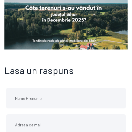
CE NE SPUN DATELE REALE DESPRE PIATA TERENURILOR DIN BIHOR IN DECEMBRIE
Lasa un raspuns