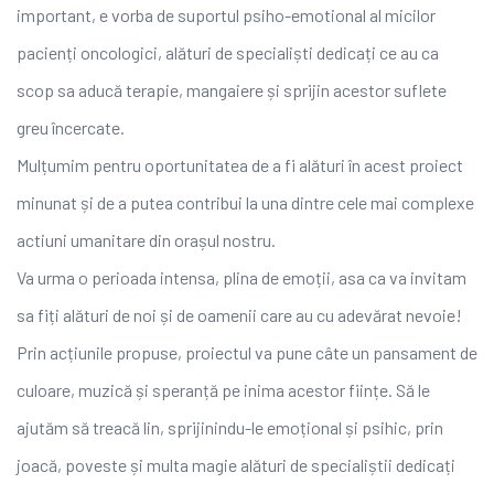
important, e vorba de suportul psiho-emotional al micilor
pacienți oncologici, alături de specialiști dedicați ce au ca
scop sa aducă terapie, mangaiere și sprijin acestor suflete
greu încercate.
Mulțumim pentru oportunitatea de a fi alături în acest proiect
minunat și de a putea contribui la una dintre cele mai complexe
actiuni umanitare din orașul nostru.
Va urma o perioada intensa, plina de emoții, asa ca va invitam
sa fiți alături de noi și de oamenii care au cu adevărat nevoie!
Prin acțiunile propuse, proiectul va pune câte un pansament de
culoare, muzică și speranță pe inima acestor ființe. Să le
ajutăm să
treacă lin, sprijinindu-le emoțional și psihic, prin
joacă, poveste și multa magie alături de specialiștii dedicați