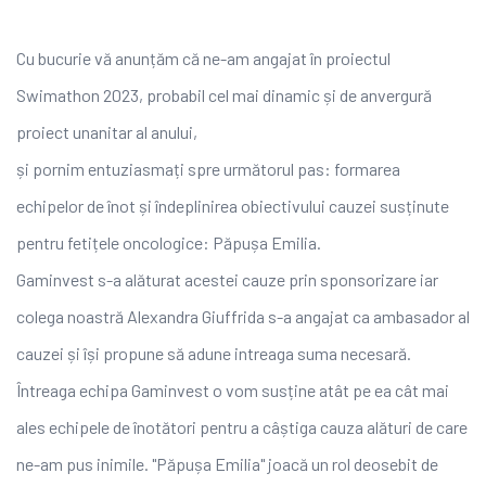
Cu bucurie vă anunțăm că ne-am angajat în proiectul
Swimathon 2023, probabil cel mai dinamic și de anvergură
proiect unanitar al anului,
și pornim entuziasmați spre următorul pas: formarea
echipelor de înot și îndeplinirea obiectivului cauzei susținute
pentru fetițele oncologice: Păpușa Emilia.
Gaminvest s-a alăturat acestei cauze prin sponsorizare iar
colega noastră Alexandra Giuffrida s-a angajat ca ambasador al
cauzei și își propune să adune intreaga
suma necesară.
Întreaga echipa Gaminvest o vom susține atât pe ea cât mai
ales echipele de înotători pentru a câștiga cauza alături de care
ne-am pus inimile. "Păpușa Emilia" joacă un rol deosebit de