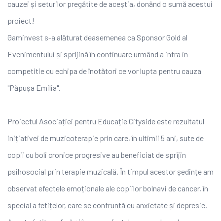
cauzei și seturilor pregătite de aceștia, donând o sumă acestui
proiect!
Gaminvest
s-a alăturat deasemenea ca Sponsor Gold al
Evenimentului și sprijină în continuare urmând a intra in
competitie cu echipa de înotători ce vor lupta pentru cauza
"Păpușa Emilia".
Proiectul Asociației pentru Educație Cityside este rezultatul
inițiativei de muzicoterapie prin care, în ultimii 5 ani, sute de
copii cu boli cronice progresive au beneficiat de sprijin
psihosocial prin terapie muzicală. În timpul acestor ședințe am
observat efectele emoționale ale copiilor bolnavi de cancer, în
special a fetițelor, care se confruntă cu anxietate și depresie.