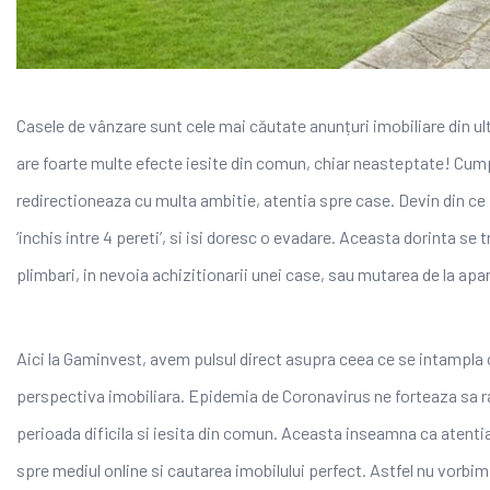
Casele de vânzare sunt cele mai căutate anunțuri imobiliare din ult
are foarte multe efecte iesite din comun, chiar neasteptate! Cum
redirectioneaza cu multa ambitie, atentia spre case. Devin din ce
‘inchis intre 4 pereti’, si isi doresc o evadare. Aceasta dorinta se
plimbari, in nevoia achizitionarii unei case, sau mutarea de la apa
Aici la Gaminvest, avem pulsul direct asupra ceea ce se intampla 
perspectiva imobiliara. Epidemia de Coronavirus ne forteaza sa 
perioada dificila si iesita din comun. Aceasta inseamna ca atenti
spre mediul online si cautarea imobilului perfect. Astfel nu vorbi