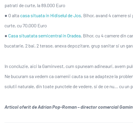
patrati de curte, la 89.000 Euro
● O alta
casa situata in Hidiselul de Jos
, Bihor, avand 4 camere si
curte, cu 70.000 Euro
●
Casa situatata semicentral in Oradea
, Bihor, cu 4 camere din ca
bucatarie, 2 bai, 2 terase, anexa depozitare, grup sanitar si un ga
In concluzie, aici la Gaminvest, cum spuneam adineauri, avem puls
Ne bucuram sa vedem ca oamenii cauta sa se adapteze la proble
solutii naturale, din toate punctele de vedere, si de ce nu… cu un 
Articol oferit de Adrian Pop-Roman – director comercial Gamin