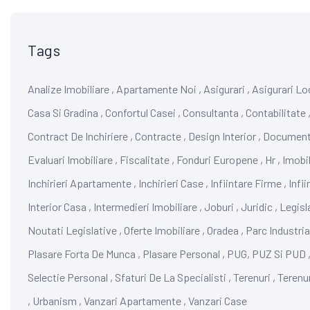
Tags
Analize Imobiliare
,
Apartamente Noi
,
Asigurari
,
Asigurari Lo
Casa Si Gradina
,
Confortul Casei
,
Consultanta
,
Contabilitate
Contract De Inchiriere
,
Contracte
,
Design Interior
,
Documen
Evaluari Imobiliare
,
Fiscalitate
,
Fonduri Europene
,
Hr
,
Imobil
Inchirieri Apartamente
,
Inchirieri Case
,
Infiintare Firme
,
Infi
Interior Casa
,
Intermedieri Imobiliare
,
Joburi
,
Juridic
,
Legisl
Noutati Legislative
,
Oferte Imobiliare
,
Oradea
,
Parc Industria
Plasare Forta De Munca
,
Plasare Personal
,
PUG, PUZ Si PUD
Selectie Personal
,
Sfaturi De La Specialisti
,
Terenuri
,
Terenu
,
Urbanism
,
Vanzari Apartamente
,
Vanzari Case