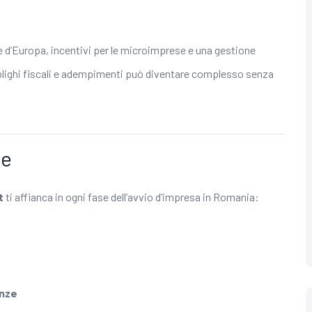
se d’Europa, incentivi per le microimprese e una gestione
obblighi fiscali e adempimenti può diventare complesso senza
le
t
ti affianca in ogni fase dell’avvio d’impresa in Romania:
enze