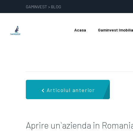
GAMINVEST > BLOG
Acasa
Gaminvest Imobili
Articolul anterior
Aprire un`azienda in Romania