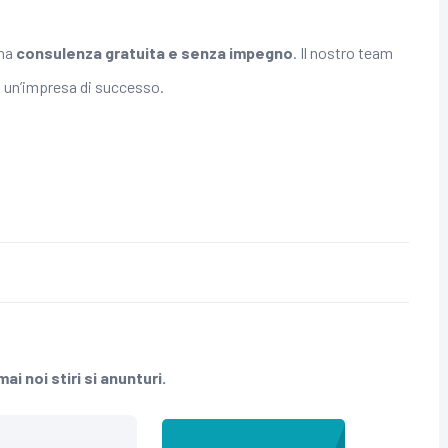
una
consulenza gratuita e senza impegno
. Il nostro team
in un’impresa di successo.
ai noi stiri si anunturi.